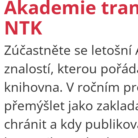
Akademie tran
NTK
Zúčastněte se letošní
znalostí, kterou pořá
knihovna. V ročním pr
přemýšlet jako zaklada
chránit a kdy publiko