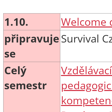
1.10.
Welcome d
připravuje
Survival C
se
Celý
Vzdělávac
semestr
pedagogic
kompetenc