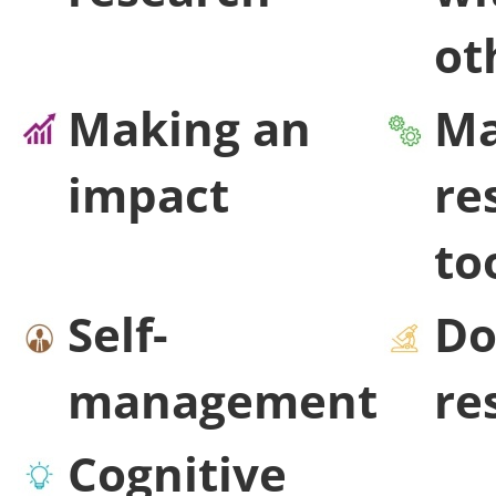
ot
Making an
Ma
impact
re
to
Self-
Do
management
re
Cognitive